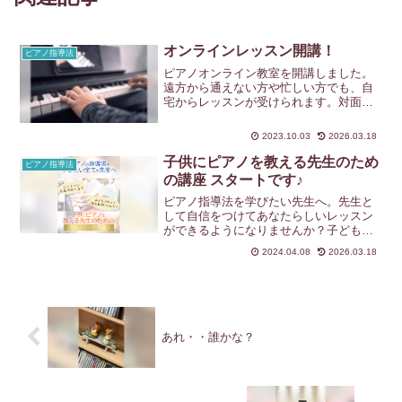
オンラインレッスン開講！
ピアノ指導法
ピアノオンライン教室を開講しました。
遠方から通えない方や忙しい方でも、自
宅からレッスンが受けられます。対面レ
ッスンとの併用やオンラインのみの受講
にも対応。指導歴20年以上の講師が、初
2023.10.03
2026.03.18
心者から指導者まで一人ひとりに寄り添
った丁寧な指導を行っています。
子供にピアノを教える先生のため
ピアノ指導法
の講座 スタートです♪
ピアノ指導法を学びたい先生へ。先生と
して自信をつけてあなたらしいレッスン
ができるようになりませんか？子どもに
ピアノを教えるためのスキルアップ講座
2024.04.08
2026.03.18
がスタートしました。指導歴25年以上の
講師が、教え方や音楽の本質を丁寧に指
導。まずは講座説明会へお越しください♪
あれ・・誰かな？